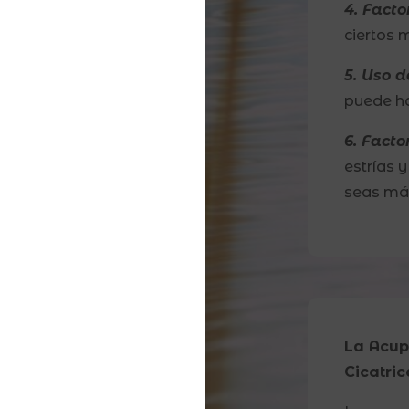
4. Fact
ciertos 
5. Uso d
puede ha
6. Facto
estrías 
seas má
La Acup
Cicatric