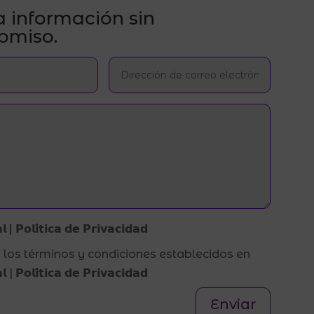
a información sin
omiso.
 | 𝗣𝗼𝗹𝗶́𝘁𝗶𝗰𝗮 𝗱𝗲 𝗣𝗿𝗶𝘃𝗮𝗰𝗶𝗱𝗮𝗱
 los términos y condiciones establecidos en
 | 𝗣𝗼𝗹𝗶́𝘁𝗶𝗰𝗮 𝗱𝗲 𝗣𝗿𝗶𝘃𝗮𝗰𝗶𝗱𝗮𝗱
Enviar