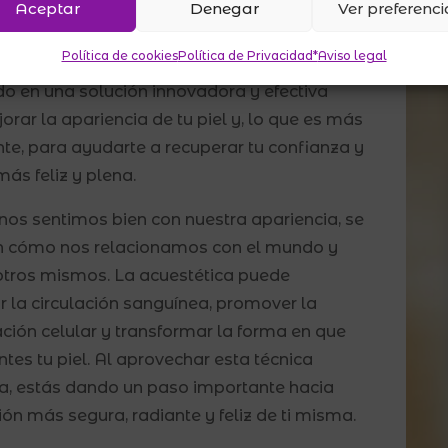
 en nuestra propia piel. Pero aquí está la
Aceptar
Denegar
Ver preferenci
icia: no tienes que vivir con estas
Política de cookies
Política de Privacidad*
Aviso legal
ciones si no quieres. La acuestética se ha
do en una solución innovadora y efectiva
orar la apariencia de tu piel y, lo que es más
te, para ayudarte a recuperar tu confianza y
más feliz y plena.
os sentimos bien con nuestra apariencia, se
en cómo nos relacionamos con el mundo y
tros mismos. La acuestética puede
r la circulación sanguínea, promover la
ción celular y transformar la forma en que
ntes tu piel. Al aprovechar esta técnica
, estás dando un paso importante hacia
ión más segura, radiante y feliz de ti misma.