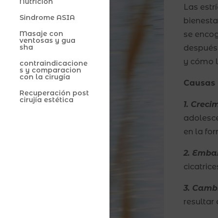
Nutrición
Las estr
Sindrome ASIA
bienesta
Masaje con
se encog
ventosas y gua
sha
después 
y cómo l
contraindicacione
s y comparacion
con la cirugía
Causas 
Recuperación post
cirujía estética
1. Creci
adolesce
en la fo
2. Emba
cicatric
3. Camb
resultar