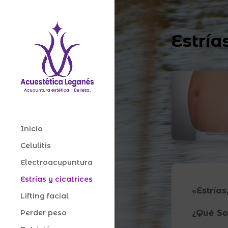
Estría
Inicio
Celulitis
Electroacupuntura
Estrías y cicatrices
«Estrías
Lifting facial
¿Qué Son
Perder peso