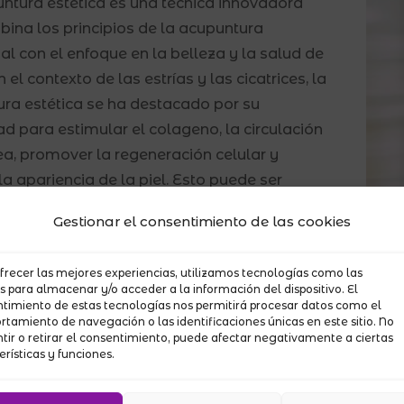
ntura estética es una técnica innovadora
ina los principios de la acupuntura
nal con el enfoque en la belleza y la salud de
En el contexto de las estrías y las cicatrices, la
ra estética se ha destacado por su
d para estimular el colageno, la circulación
a, promover la regeneración celular y
la apariencia de la piel. Esto puede ser
mente beneficioso para quienes desean
Gestionar el consentimiento de las cookies
a visibilidad de estrías y cicatrices,
ndo así la confianza en su apariencia.
frecer las mejores experiencias, utilizamos tecnologías como las
s para almacenar y/o acceder a la información del dispositivo. El
ión: ¡Transforma Tu Confianza y
timiento de estas tecnologías nos permitirá procesar datos como el
ar con la Acupuntura Estética!
tamiento de navegación o las identificaciones únicas en este sitio. No
tir o retirar el consentimiento, puede afectar negativamente a ciertas
erísticas y funciones.
ías y las cicatrices pueden afectar la forma
nos vemos a nosotros mismos y cómo nos