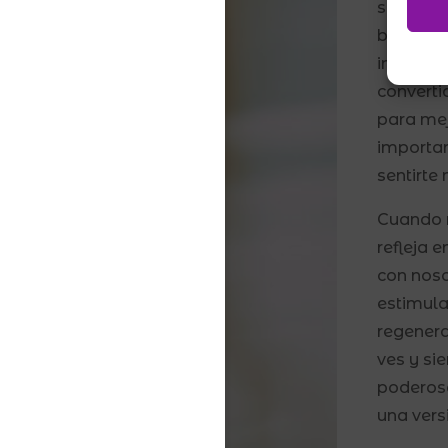
sentimos
buena not
imperfec
converti
para mej
importan
sentirte 
Cuando n
refleja 
con noso
estimula
regenera
ves y sie
poderosa
una vers