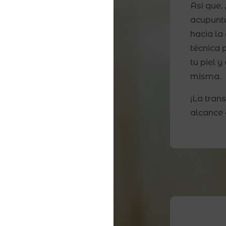
Así que,
acupuntu
hacia la
técnica 
tu piel 
misma.
¡La tran
alcance 