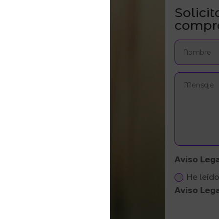
Solicit
compr
𝗔𝘃𝗶𝘀𝗼 𝗟𝗲𝗴𝗮
He leído
𝗔𝘃𝗶𝘀𝗼 𝗟𝗲𝗴𝗮