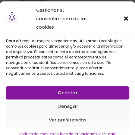
Para apoyar y mejorar los servicios que
Gestionar el
ofrece este Sitio Web.
consentimiento de las
Para analizar la navegación de los
cookies
usuarios. El Titular recoge otros datos no
identificativos que se obtienen mediante
Para ofrecer las mejores experiencias, utilizamos tecnologías
el uso de cookies que se descargan en el
como las cookies para almacenar y/o acceder a la información
del dispositivo. El consentimiento de estas tecnologías nos
ordenador del Usuario cuando navega
permitirá procesar datos como el comportamiento de
por el Sitio Web cuyas características y
navegación o las identificaciones únicas en este sitio. No
consentir o retirar el consentimiento, puede afectar
finalidad están detalladas en la página
negativamente a ciertas características y funciones.
de
Política de Cookies
.
Para gestionar las redes sociales. El
Aceptar
Titular tiene presencia en redes sociales.
Si usted se hace seguidor en las redes
Denegar
sociales del Titular el tratamiento de los
datos personales se regirá por este
Ver preferencias
apartado, así como por aquellas
condiciones de uso, políticas de
Política de cookies
Política de Privacidad*
Aviso legal