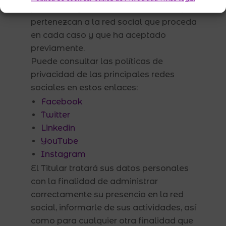
privacidad y normativas de acceso que
pertenezcan a la red social que proceda
en cada caso y que ha aceptado
previamente.
Puede consultar las políticas de
privacidad de las principales redes
sociales en estos enlaces:
Facebook
Twitter
Linkedin
YouTube
Instagram
El Titular tratará sus datos personales
con la finalidad de administrar
correctamente su presencia en la red
social, informarle de sus actividades, así
como para cualquier otra finalidad que