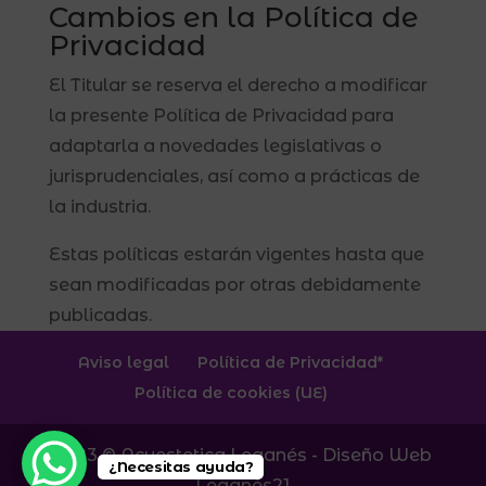
Cambios en la Política de
Privacidad
El Titular se reserva el derecho a modificar
la presente Política de Privacidad para
adaptarla a novedades legislativas o
jurisprudenciales, así como a prácticas de
la industria.
Estas políticas estarán vigentes hasta que
sean modificadas por otras debidamente
publicadas.
Aviso legal
Política de Privacidad*
Política de cookies (UE)
2023 © Acuestetica Leganés - Diseño Web
¿Necesitas ayuda?
Leganés21