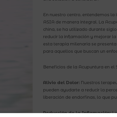
En nuestro centro, entendemos la
ASIA de manera integral. La Acup
china, se ha utilizado durante siglo
reducir la inflamación y mejorar l
esta terapia milenaria se presen
para aquellos que buscan un enfoq
Beneficios de la Acupuntura en el
Alivio del Dolor:
Nuestros terapeu
pueden ayudarte a reducir la perc
liberación de endorfinas, lo que pu
Reducción de la Inflamación:
La