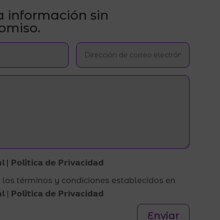
a información sin
omiso.
 | 𝗣𝗼𝗹𝗶́𝘁𝗶𝗰𝗮 𝗱𝗲 𝗣𝗿𝗶𝘃𝗮𝗰𝗶𝗱𝗮𝗱
 los términos y condiciones establecidos en
 | 𝗣𝗼𝗹𝗶́𝘁𝗶𝗰𝗮 𝗱𝗲 𝗣𝗿𝗶𝘃𝗮𝗰𝗶𝗱𝗮𝗱
Enviar