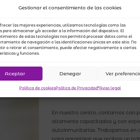
propiedades antiinflamatorias que 
Gestionar el consentimiento de las cookies
inflamación, un factor crucial en 
frecer las mejores experiencias, utilizamos tecnologías como las
Regulación del Sistema Inmuno
s para almacenar y/o acceder a la información del dispositivo. El
timiento de estas tecnologías nos permitirá procesar datos como el
Acupuntura tiene efectos modulad
tamiento de navegación o las identificaciones únicas en este sitio. No
tir o retirar el consentimiento, puede afectar negativamente a ciertas
inmunológico, lo que puede ser be
erísticas y funciones.
Mejora de la Circulación:
La est
Aceptar
Denegar
Ver preferenci
Acupuntura puede mejorar la circul
favoreciendo la eliminación de to
Política de cookies
Política de Privacidad*
Aviso legal
más efectiva.
En nuestro centro, contamos con 
altamente capacitados y con exper
autoinmunitarias. Trabajamos en 
para garantizar que recibas un tr