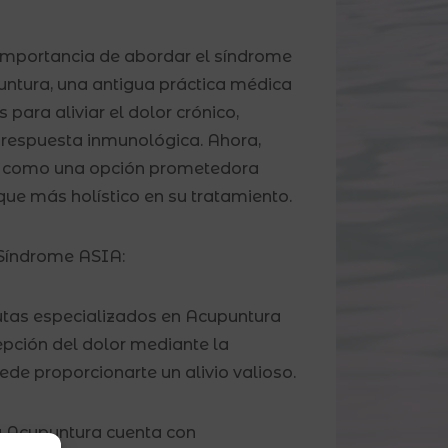
 importancia de abordar el síndrome
untura, una antigua práctica médica
s para aliviar el dolor crónico,
a respuesta inmunológica. Ahora,
ta como una opción prometedora
ue más holístico en su tratamiento.
 Síndrome ASIA:
tas especializados en Acupuntura
epción del dolor mediante la
ede proporcionarte un alivio valioso.
 Acupuntura cuenta con