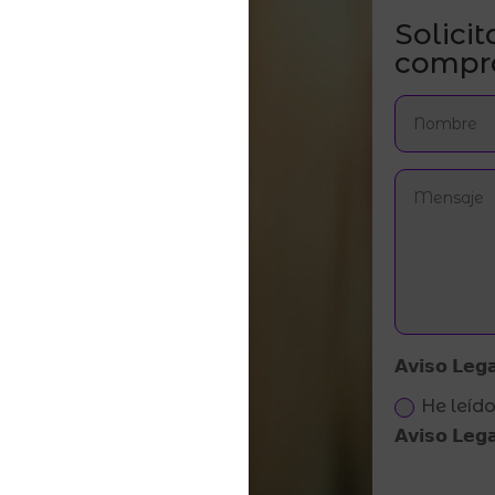
Solicit
compr
𝗔𝘃𝗶𝘀𝗼 𝗟𝗲𝗴𝗮
He leído
𝗔𝘃𝗶𝘀𝗼 𝗟𝗲𝗴𝗮