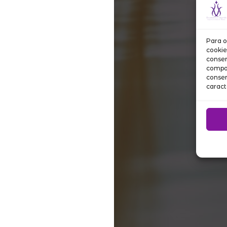
Para o
cookie
consen
compor
consen
caract