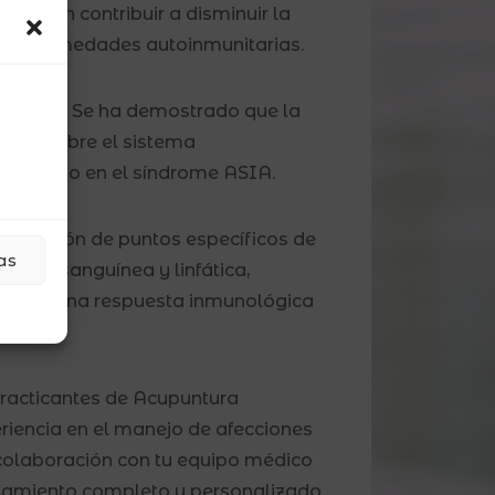
pueden contribuir a disminuir la
las enfermedades autoinmunitarias.
lógico:
Se ha demostrado que la
ores sobre el sistema
neficioso en el síndrome ASIA.
imulación de puntos específicos de
as
ación sanguínea y linfática,
xinas y una respuesta inmunológica
practicantes de Acupuntura
iencia en el manejo de afecciones
colaboración con tu equipo médico
atamiento completo y personalizado.