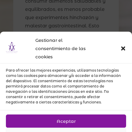
consumir alimentos saludables y
equilibrados, es menos probable
que experimentes hinchazón y
malestar gastrointestinal. Esto
puede hacer que te sientas más
Gestionar el
ligero y con más energía, lo que
consentimiento de las
contribuye a una sensación
cookies
general de bienestar.
Para ofrecer las mejores experiencias, utilizamos tecnologías
Mayor energía y vitalidad:
Una
como las cookies para almacenar y/o acceder a la información
dieta equilibrada proporciona la
del dispositivo. El consentimiento de estas tecnologías nos
permitirá procesar datos como el comportamiento de
energía y los nutrientes
navegación o las identificaciones únicas en este sitio. No
necesarios para mantener altos
consentir o retirar el consentimiento, puede afectar
negativamente a ciertas características y funciones.
niveles de vitalidad. Esto te
permitirá enfrentar tus
Aceptar
tratamientos de estética con más
energía y sentirte más activo en