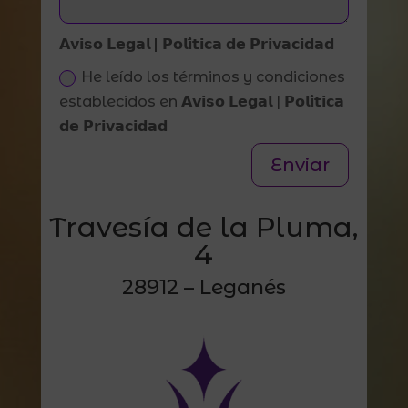
𝗔𝘃𝗶𝘀𝗼 𝗟𝗲𝗴𝗮𝗹 | 𝗣𝗼𝗹𝗶́𝘁𝗶𝗰𝗮 𝗱𝗲 𝗣𝗿𝗶𝘃𝗮𝗰𝗶𝗱𝗮𝗱
He leído los términos y condiciones
establecidos en 𝗔𝘃𝗶𝘀𝗼 𝗟𝗲𝗴𝗮𝗹 | 𝗣𝗼𝗹𝗶́𝘁𝗶𝗰𝗮
𝗱𝗲 𝗣𝗿𝗶𝘃𝗮𝗰𝗶𝗱𝗮𝗱
Enviar
Travesía de la Pluma,
4
28912 – Leganés